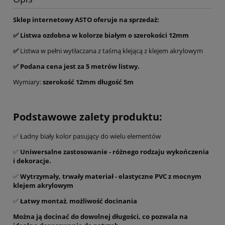
Sklep internetowy ASTO oferuje na sprzedaż:
✅ Listwa ozdobna w kolorze białym o szerokości 12mm
✅
Listwa w pełni wytłaczana z taśmą klejącą z klejem akrylowym
✅ Podana cena jest za 5 metrów listwy.
Wymiary:
szerokość 12mm długość 5m
Podstawowe zalety produktu:
✅ Ładny biały kolor pasujący do wielu elementów
✅
Uniwersalne zastosowanie - różnego rodzaju wykończenia
i dekoracje.
✅
Wytrzymały, trwały materiał - elastyczne PVC z mocnym
klejem akrylowym
✅
Łatwy montaż
,
możliwość docinania
Można ją docinać do dowolnej długości, co pozwala na