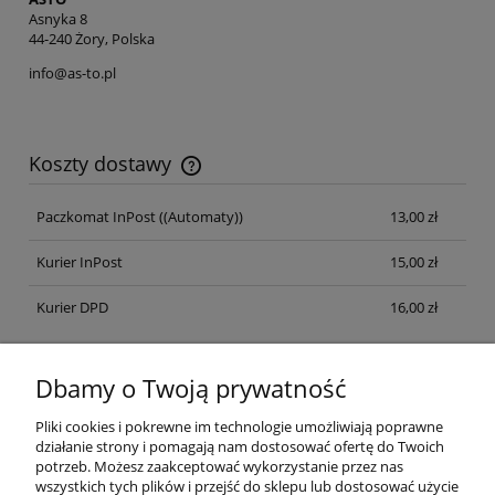
Asnyka 8
44-240 Żory, Polska
info@as-to.pl
Koszty dostawy
Cena nie zawiera ewentualnych kosztów płatności
Paczkomat InPost
((Automaty))
13,00 zł
Kurier InPost
15,00 zł
Kurier DPD
16,00 zł
Pomoc
Dbamy o Twoją prywatność
Odstąpienie od umowy
Pliki cookies i pokrewne im technologie umożliwiają poprawne
działanie strony i pomagają nam dostosować ofertę do Twoich
potrzeb. Możesz zaakceptować wykorzystanie przez nas
Moje konto
wszystkich tych plików i przejść do sklepu lub dostosować użycie