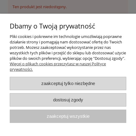
Ten produkt jest niedostępny.
Pomoc
Dbamy o Twoją prywatność
Odstąpienie od umowy
Pliki cookies i pokrewne im technologie umożliwiają poprawne
działanie strony i pomagają nam dostosować ofertę do Twoich
potrzeb. Możesz zaakceptować wykorzystanie przez nas
Moje konto
wszystkich tych plików i przejść do sklepu lub dostosować użycie
plików do swoich preferencji, wybierając opcję "Dostosuj zgody".
Więcej o plikach cookies przeczytasz w naszej Polityce
Płatności i dostawa
prywatności.
O nas
zaakceptuj tylko niezbędne
dostosuj zgody
zaakceptuj wszystkie